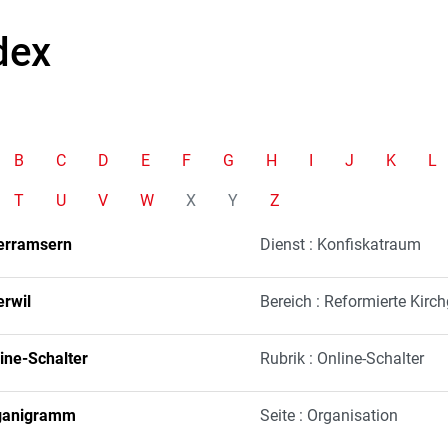
dex
B
C
D
E
F
G
H
I
J
K
L
T
U
V
W
X
Y
Z
erramsern
Dienst : Konfiskatraum
rwil
Bereich : Reformierte Kirc
ine-Schalter
Rubrik : Online-Schalter
ganigramm
Seite : Organisation