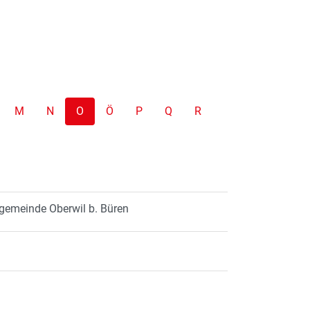
M
N
O
Ö
P
Q
R
hgemeinde Oberwil b. Büren