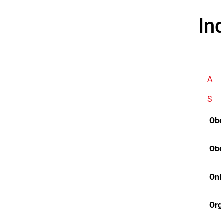
In
A
S
Ob
Obe
Onl
Or