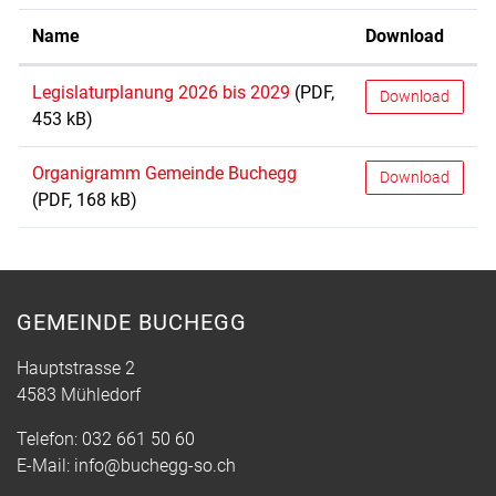
Name
Download
Legislaturplanung 2026 bis 2029
(PDF,
Download
453 kB)
Organigramm Gemeinde Buchegg
Download
(PDF, 168 kB)
GEMEINDE BUCHEGG
Hauptstrasse 2
4583 Mühledorf
Telefon:
032 661 50 60
E-Mail:
info@buchegg-so.ch