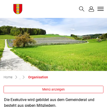
Buchegg
zur Startseite
Direkt zur Hauptnavigation
Direkt zum Inhalt
Direkt zur Suche
Direkt zum Stichwortverzeichnis
(ausgewählt)
Home
Organisation
Menü anzeigen
Die Exekutive wird gebildet aus dem Gemeinderat und
besteht aus sieben Mitgliedern.