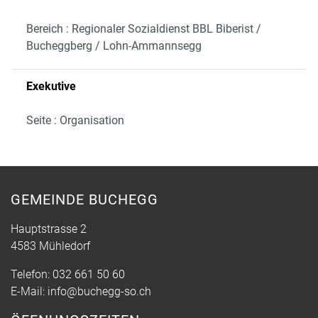
Bereich : Regionaler Sozialdienst BBL Biberist /
Bucheggberg / Lohn-Ammannsegg
Exekutive
Seite : Organisation
GEMEINDE BUCHEGG
Hauptstrasse 2
4583 Mühledorf
Telefon:
032 661 50 60
E-Mail:
info@buchegg-so.ch