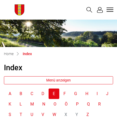
Buchegg
zur Startseite
Direkt zur Hauptnavigation
Direkt zum Inhalt
Direkt zur Suche
Direkt zum Stichwortverzeichnis
(ausgewählt)
Home
Index
Index
Menü anzeigen
A
B
C
D
E
F
G
H
I
J
K
L
M
N
O
Ö
P
Q
R
S
T
U
V
W
X
Y
Z