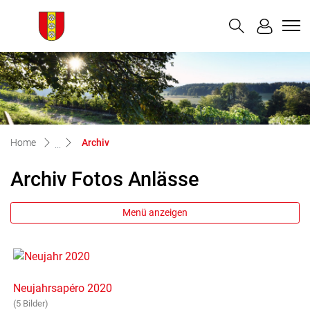
Buchegg
zur Startseite
Direkt zur Hauptnavigation
Direkt zum Inhalt
Direkt zur Suche
Direkt zum Stichwortverzeichnis
(ausgewählt)
Home
Archiv
Archiv Fotos Anlässe
Menü anzeigen
Neujahrsapéro 2020
(5 Bilder)